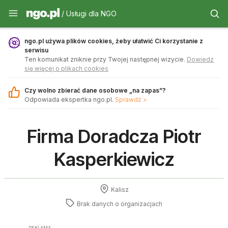
Usługi dla NGO - ngo.pl
/ Usługi dla NGO
ngo.pl używa plików cookies, żeby ułatwić Ci korzystanie z
serwisu
Ten komunikat zniknie przy Twojej następnej wizycie.
Dowiedz
się więcej o plikach cookies
Czy wolno zbierać dane osobowe „na zapas”?
Odpowiada ekspertka ngo.pl.
Sprawdź >
Firma Doradcza Piotr
Kasperkiewicz
Kalisz
Brak danych o
organizacjach
REKLAMA