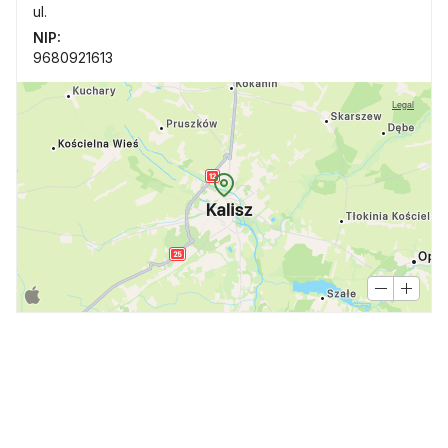
ul.
NIP:
9680921613
Legal