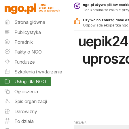
Usługi dla NGO - ngo.pl
ngo.pl używa plików cookie
Portal
organizacji
Ten komunikat zniknie przy
pozarządowych
Menu główne
Czy wolno zbierać dane o
Strona główna
Odpowiada ekspertka ngo.
Publicystyka
uepik24
Poradnik
Fakty o NGO
uprosz
Fundusze
Szkolenia i wydarzenia
Usługi dla NGO
Ogłoszenia
Spis organizacji
Darowizny
To działa
REKLAMA