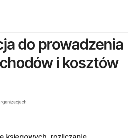
cja do prowadzenia
ychodów i kosztów
rganizacjach
ę księgowych, rozliczanie