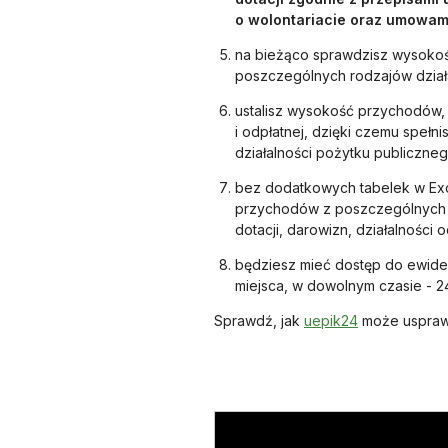
o wolontariacie oraz umowami
na bieżąco sprawdzisz wysoko
poszczególnych rodzajów działa
ustalisz wysokość przychodów, 
i odpłatnej, dzięki czemu spełn
działalności pożytku publicznego
bez dodatkowych tabelek w Exc
przychodów z poszczególnych źr
dotacji, darowizn, działalności o
będziesz mieć dostęp do ewide
miejsca, w dowolnym czasie - 2
otwiera się w
Sprawdź, jak
uepik24
może usprawni