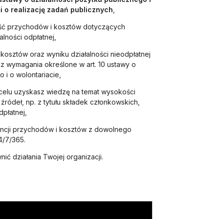
 o realizację zadań publicznych
,
ść przychodów i kosztów dotyczących
lności odpłatnej,
kosztów oraz wyniku działalności nieodpłatnej
isz wymagania określone w art. 10 ustawy o
 i o wolontariacie,
elu uzyskasz wiedzę na temat wysokości
ódeł, np. z tytułu składek członkowskich,
dpłatnej,
ncji przychodów i kosztów z dowolnego
4/7/365.
 nowej karcie
ć działania Twojej organizacji.