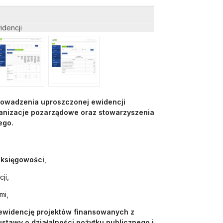
dencji
Zestawienie przycho
prowadzenia uproszczonej ewidencji
anizacje pozarządowe oraz stowarzyszenia
ego.
 księgowości
,
ji,
mi,
 ewidencję projektów finansowanych z
ustawy o działalności pożytku publicznego i