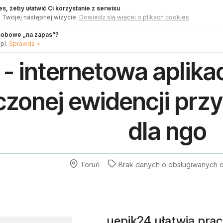
s, żeby ułatwić Ci korzystanie z serwisu
 Twojej następnej wizycie.
Dowiedz się więcej o plikach cookies
sobowe „na zapas”?
pl.
Sprawdź >
 - internetowa aplika
czonej ewidencji prz
dla ngo
Toruń
Brak danych o
obsługiwanych
o
uepik24 ułatwia prac