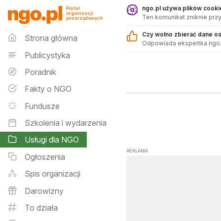
Usługi dla NGO - ngo.pl
ngo.pl używa plików cookie
Portal
organizacji
Ten komunikat zniknie przy
pozarządowych
Menu główne
Czy wolno zbierać dane o
Strona główna
Odpowiada ekspertka ngo.
Publicystyka
Poradnik
Fakty o NGO
Fundusze
Szkolenia i wydarzenia
Usługi dla NGO
REKLAMA
Ogłoszenia
Spis organizacji
Darowizny
To działa