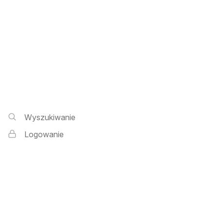
Wyszukiwarka i logowanie
Wyszukiwanie
Logowanie