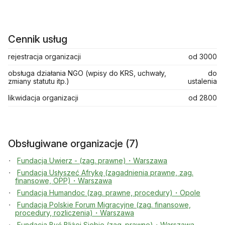
Cennik usług
rejestracja organizacji
od 3000
obsługa działania NGO (wpisy do KRS, uchwały,
do
zmiany statutu itp.)
ustalenia
likwidacja organizacji
od 2800
Obsługiwane organizacje (7)
Fundacja Uwierz - (zag. prawne)・Warszawa
Fundacja Usłyszeć Afrykę (zagadnienia prawne, zag.
finansowe, OPP)・Warszawa
Fundacja Humandoc (zag. prawne, procedury)・Opole
Fundacja Polskie Forum Migracyjne (zag. finansowe,
procedury, rozliczenia)・Warszawa
Fundacja Być Bliżej Siebie (zag. prawne)・Warszawa