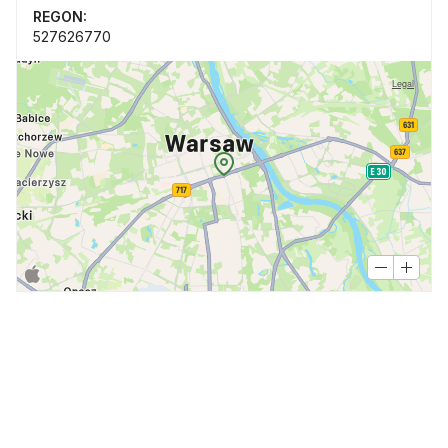
REGON:
527626770
Legal