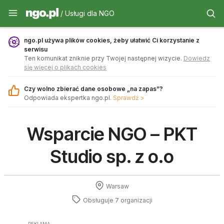
Usługi dla NGO - ngo.pl
/ Usługi dla NGO
ngo.pl używa plików cookies, żeby ułatwić Ci korzystanie z
serwisu
Ten komunikat zniknie przy Twojej następnej wizycie.
Dowiedz
się więcej o plikach cookies
Czy wolno zbierać dane osobowe „na zapas”?
Odpowiada ekspertka ngo.pl.
Sprawdź >
Wsparcie NGO – PKT
Studio sp. z o.o
Warsaw
Obsługuje 7 organizacji
REKLAMA