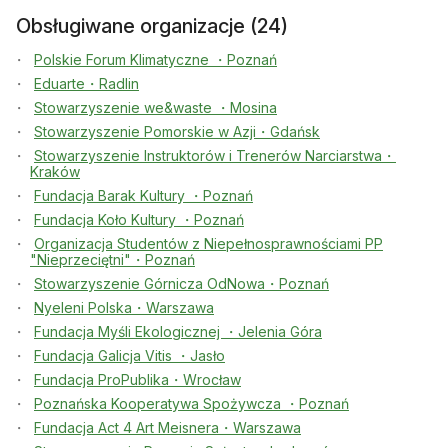
Obsługiwane organizacje (24)
Polskie Forum Klimatyczne ・Poznań
Eduarte・Radlin
Stowarzyszenie we&waste ・Mosina
Stowarzyszenie Pomorskie w Azji・Gdańsk
Stowarzyszenie Instruktorów i Trenerów Narciarstwa・
Kraków
Fundacja Barak Kultury ・Poznań
Fundacja Koło Kultury ・Poznań
Organizacja Studentów z Niepełnosprawnościami PP
"Nieprzeciętni"・Poznań
Stowarzyszenie Górnicza OdNowa・Poznań
Nyeleni Polska・Warszawa
Fundacja Myśli Ekologicznej ・Jelenia Góra
Fundacja Galicja Vitis ・Jasło
Fundacja ProPublika・Wrocław
Poznańska Kooperatywa Spożywcza ・Poznań
Fundacja Act 4 Art Meisnera・Warszawa