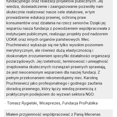
fundacyjnego oraz realizacji projektów publicznych. Jej
wiedza, doświadczenie i zaangażowanie pozwoliły nam
skutecznie realizować nasze cele statutowe, w tym
prowadzenie edukacji prawnej, ochronę praw
konsumentów oraz działania na rzecz seniorów. Dzięki jej
wsparciu nasza fundacja z powodzeniem współpracowała z
instytucjami publicznymi, realizując projekty pod nadzorem
UOKiK oraz innych organów państwowych. Mec.
Pruchniewicz wykazuje się nie tylko wysokim poziomem
merytorycznym, ale również dużą elastycznością i
doskonałym zrozumieniem specyfiki działalności organizacji
pozarządowych. Jej rzetelność, terminowość i umiejętność
znajdowania skutecznych rozwiązań prawnych sprawiają,
że jest nieocenionym wsparciem dla naszej fundacji. Z
pełnym przekonaniem rekomendujemy mec. Karolinę
Pruchniewicz jako profesjonalnego i godnego zaufania
doradcę prawnego, który łączy wiedzę prawniczą z
praktycznym podejściem do wyzwań sektora NGO.
–
Tomasz Rygielski, Wiceprezes, Fundacja ProPublika
Miałem przyjemność współpracować z Panią Mecenas