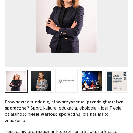
Ka
Prowadzisz fundację, stowarzyszenie, przedsiębiorstwo
społeczne?
Sport, kultura, edukacja, ekologia – jeśli Twoja
działalność niesie
wartość społeczną
, dla nas ma to
znaczenie.
Pomagamy organizacjom, które zmieniają świat na lepsze.