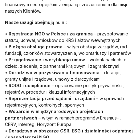
finansowym i europejskim z empatią i zrozumieniem dla misji
naszych Klientów.
Nasze usługi obejmują m.in.:
•
Rejestracja NGO w Polsce i za granicą
– przygotowanie
statutu, uchwał, wniosków do KRS i aktów wewnętrznych
•
Bieżąca obsługa prawna
– w tym obsługa zarządów, rad
fundacji, członków stowarzyszenia, wolontariuszy i partnerów
•
Przygotowanie i weryfikacja umów
– wolontariackich, o
dzieło, zlecenia, z partnerami krajowymi i zagranicznymi
•
Doradztwo w pozyskiwaniu finansowania
– dotacje,
granty unijne i rządowe, umowy z darczyńcami
•
RODO i compliance
– opracowanie polityk prywatności,
rejestrów, procedur i klauzul informacyjnych
•
Reprezentacja przed sądami i urzędami
– w sprawach
rejestracyjnych, kontrolnych, spornych
•
Wsparcie w międzynarodowych projektach i
partnerstwach
– w tym w ramach programów Erasmus+,
CERV, Interreg, Horyzont Europa
•
Doradztwo w obszarze CSR, ESG i działalności odpłatnej
/ gospodarczej NGO