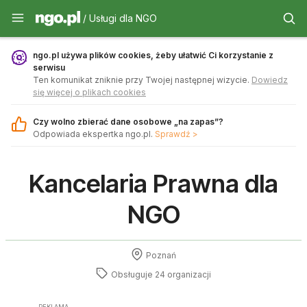
Usługi dla NGO - ngo.pl
/ Usługi dla NGO
ngo.pl używa plików cookies, żeby ułatwić Ci korzystanie z
serwisu
Ten komunikat zniknie przy Twojej następnej wizycie.
Dowiedz
się więcej o plikach cookies
Czy wolno zbierać dane osobowe „na zapas”?
Odpowiada ekspertka ngo.pl.
Sprawdź >
Kancelaria Prawna dla
NGO
Poznań
Obsługuje 24 organizacji
REKLAMA