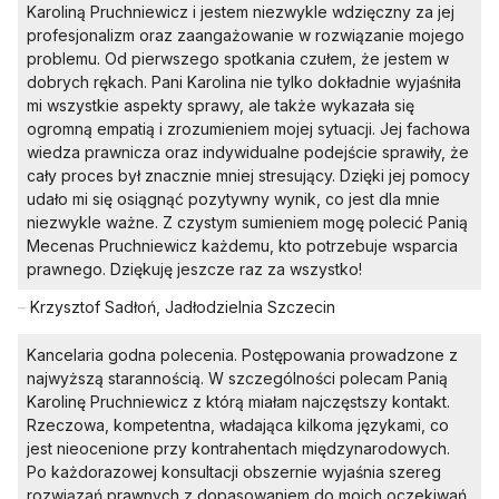
Karoliną Pruchniewicz i jestem niezwykle wdzięczny za jej
profesjonalizm oraz zaangażowanie w rozwiązanie mojego
problemu. Od pierwszego spotkania czułem, że jestem w
dobrych rękach. Pani Karolina nie tylko dokładnie wyjaśniła
mi wszystkie aspekty sprawy, ale także wykazała się
ogromną empatią i zrozumieniem mojej sytuacji. Jej fachowa
wiedza prawnicza oraz indywidualne podejście sprawiły, że
cały proces był znacznie mniej stresujący. Dzięki jej pomocy
udało mi się osiągnąć pozytywny wynik, co jest dla mnie
niezwykle ważne. Z czystym sumieniem mogę polecić Panią
Mecenas Pruchniewicz każdemu, kto potrzebuje wsparcia
prawnego. Dziękuję jeszcze raz za wszystko!
–
Krzysztof Sadłoń, Jadłodzielnia Szczecin
Kancelaria godna polecenia. Postępowania prowadzone z
najwyższą starannością. W szczególności polecam Panią
Karolinę Pruchniewicz z którą miałam najczęstszy kontakt.
Rzeczowa, kompetentna, władająca kilkoma językami, co
jest nieocenione przy kontrahentach międzynarodowych.
Po każdorazowej konsultacji obszernie wyjaśnia szereg
rozwiązań prawnych z dopasowaniem do moich oczekiwań.