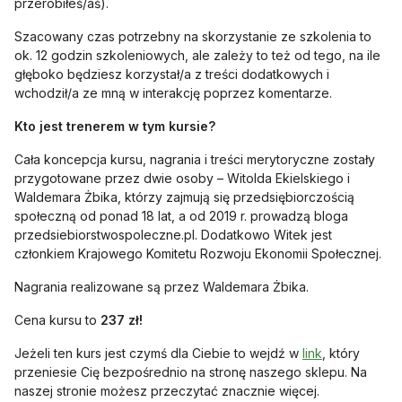
przerobiłeś/aś).
Szacowany czas potrzebny na skorzystanie ze szkolenia to
ok. 12 godzin szkoleniowych, ale zależy to też od tego, na ile
głęboko będziesz korzystał/a z treści dodatkowych i
wchodził/a ze mną w interakcję poprzez komentarze.
Kto jest trenerem w tym kursie?
Cała koncepcja kursu, nagrania i treści merytoryczne zostały
przygotowane przez dwie osoby – Witolda Ekielskiego i
Waldemara Żbika, którzy zajmują się przedsiębiorczością
społeczną od ponad 18 lat, a od 2019 r. prowadzą bloga
przedsiebiorstwospoleczne.pl. Dodatkowo Witek jest
członkiem Krajowego Komitetu Rozwoju Ekonomii Społecznej.
Nagrania realizowane są przez Waldemara Żbika.
Cena kursu to
237 zł!
otwiera się w
Jeżeli ten kurs jest czymś dla Ciebie to wejdź w
link
, który
przeniesie Cię bezpośrednio na stronę naszego sklepu. Na
naszej stronie możesz przeczytać znacznie więcej.