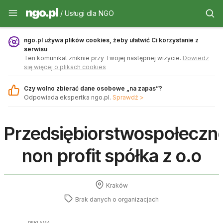
Usługi dla NGO - ngo.pl
/ Usługi dla NGO
ngo.pl używa plików cookies, żeby ułatwić Ci korzystanie z
serwisu
Ten komunikat zniknie przy Twojej następnej wizycie.
Dowiedz
się więcej o plikach cookies
Czy wolno zbierać dane osobowe „na zapas”?
Odpowiada ekspertka ngo.pl.
Sprawdź >
Przedsiębiorstwospołeczne
non profit spółka z o.o
Kraków
Brak danych o
organizacjach
REKLAMA