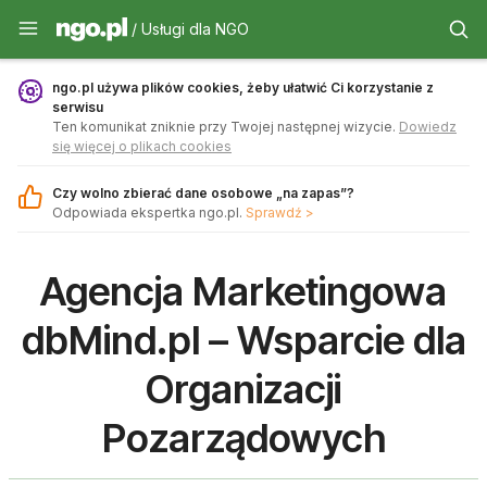
Usługi dla NGO - ngo.pl
/ Usługi dla NGO
ngo.pl używa plików cookies, żeby ułatwić Ci korzystanie z
serwisu
Ten komunikat zniknie przy Twojej następnej wizycie.
Dowiedz
się więcej o plikach cookies
Czy wolno zbierać dane osobowe „na zapas”?
Odpowiada ekspertka ngo.pl.
Sprawdź >
Agencja Marketingowa
dbMind.pl – Wsparcie dla
Organizacji
Pozarządowych