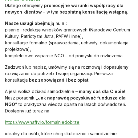
Dlatego oferujemy
promocyjne warunki współpracy dla
nowych klientów
– w tym
bezpłatną konsultację wstępną
.
Nasze usługi obejmują m.in.:
pisanie i redakcję wniosków grantowych (Narodowe Centrum
Kultury, Patriotyzm Jutra, PAFW i inne),
konsultacje formalne (sprawozdania, uchwały, dokumentacja
projektowa),
kompleksowe wsparcie NGO – od pomysłu do rozliczenia.
Zadzwoń lub napisz, umówimy się na rozmowę i dopasujemy
rozwiązanie do potrzeb Twojej organizacji. Pierwsza
konsultacja
bez zobowiązań i bez opłat
.
A jeśli wolisz działać samodzielnie –
mamy coś dla Ciebie!
Nasz poradnik
„Jak naprawdę pozyskiwać fundusze dla
NGO”
to praktyczna wiedza oparta na latach doświadczeń.
Dostępny już teraz na
otwiera się w nowej karcie
https://www.naffy.io/formalniedobrze
idealny dla osób, które chcą skutecznie i samodzielnie