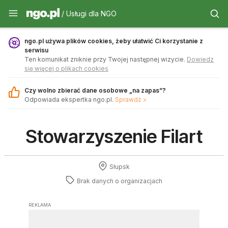
Usługi dla NGO - ngo.pl
/ Usługi dla NGO
ngo.pl używa plików cookies, żeby ułatwić Ci korzystanie z
serwisu
Ten komunikat zniknie przy Twojej następnej wizycie.
Dowiedz
się więcej o plikach cookies
Czy wolno zbierać dane osobowe „na zapas”?
Odpowiada ekspertka ngo.pl.
Sprawdź >
Stowarzyszenie Filart
Słupsk
Brak danych o
organizacjach
REKLAMA