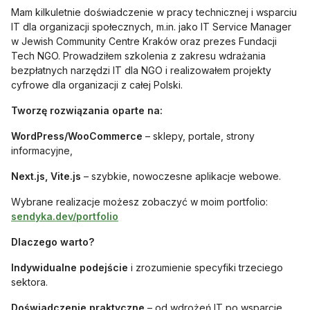
Mam kilkuletnie doświadczenie w pracy technicznej i wsparciu
IT dla organizacji społecznych, m.in. jako IT Service Manager
w Jewish Community Centre Kraków oraz prezes Fundacji
Tech NGO. Prowadziłem szkolenia z zakresu wdrażania
bezpłatnych narzędzi IT dla NGO i realizowałem projekty
cyfrowe dla organizacji z całej Polski.
Tworzę rozwiązania oparte na:
WordPress/WooCommerce
– sklepy, portale, strony
informacyjne,
Next.js, Vite.js
– szybkie, nowoczesne aplikacje webowe.
Wybrane realizacje możesz zobaczyć w moim portfolio:
otwiera się w nowej karcie
sendyka.dev/portfolio
Dlaczego warto?
Indywidualne podejście
i zrozumienie specyfiki trzeciego
sektora.
Doświadczenie praktyczne
– od wdrożeń IT po wsparcie