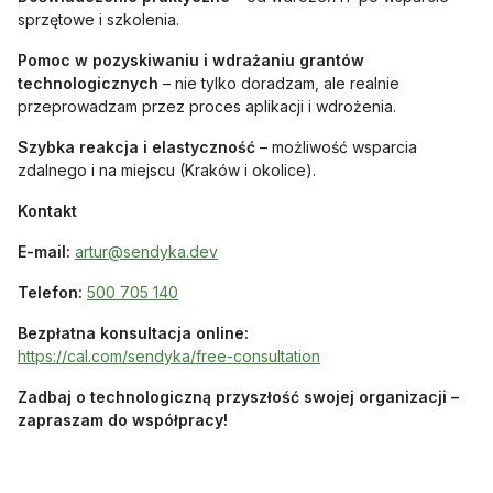
sprzętowe i szkolenia.
Pomoc w pozyskiwaniu i wdrażaniu grantów
technologicznych
– nie tylko doradzam, ale realnie
przeprowadzam przez proces aplikacji i wdrożenia.
Szybka reakcja i elastyczność
– możliwość wsparcia
zdalnego i na miejscu (Kraków i okolice).
Kontakt
otwiera się w nowej karcie
E-mail:
artur@sendyka.dev
otwiera się w nowej karcie
Telefon:
500 705 140
Bezpłatna konsultacja online:
otwiera się w nowej kar
https://cal.com/sendyka/free-consultation
Zadbaj o technologiczną przyszłość swojej organizacji –
zapraszam do współpracy!