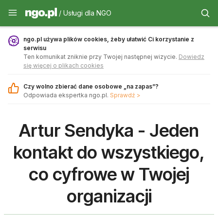
Usługi dla NGO - ngo.pl
/ Usługi dla NGO
ngo.pl używa plików cookies, żeby ułatwić Ci korzystanie z
serwisu
Ten komunikat zniknie przy Twojej następnej wizycie.
Dowiedz
się więcej o plikach cookies
Czy wolno zbierać dane osobowe „na zapas”?
Odpowiada ekspertka ngo.pl.
Sprawdź >
Artur Sendyka - Jeden
kontakt do wszystkiego,
co cyfrowe w Twojej
organizacji