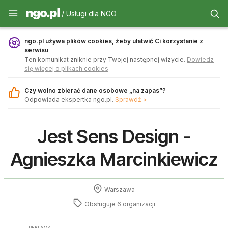
Usługi dla NGO - ngo.pl
/ Usługi dla NGO
ngo.pl używa plików cookies, żeby ułatwić Ci korzystanie z
serwisu
Ten komunikat zniknie przy Twojej następnej wizycie.
Dowiedz
się więcej o plikach cookies
Czy wolno zbierać dane osobowe „na zapas”?
Odpowiada ekspertka ngo.pl.
Sprawdź >
Jest Sens Design -
Agnieszka Marcinkiewicz
Warszawa
Obsługuje 6 organizacji
REKLAMA