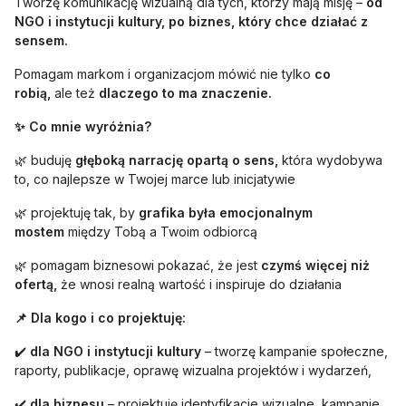
Tworzę komunikację wizualną dla tych, którzy mają misję –
od
NGO i instytucji kultury, po biznes, który chce działać z
sensem.
Pomagam markom i organizacjom mówić nie tylko
co
robią,
ale też
dlaczego to ma znaczenie.
✨ Co mnie wyróżnia?
🌿 buduję
głęboką narrację opartą o sens,
która wydobywa
to, co najlepsze w Twojej marce lub inicjatywie
🌿 projektuję tak, by
grafika była emocjonalnym
mostem
między Tobą a Twoim odbiorcą
🌿 pomagam biznesowi pokazać, że jest
czymś więcej niż
ofertą,
że wnosi realną wartość i inspiruje do działania
📌 Dla kogo i co projektuję:
✔️
dla NGO i instytucji kultury
– tworzę kampanie społeczne,
raporty, publikacje, oprawę wizualna projektów i wydarzeń,
✔️
dla biznesu
– projektuję identyfikacje wizualne, kampanie