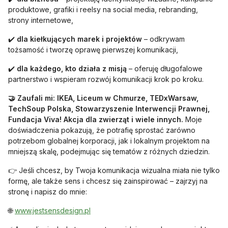
produktowe, grafiki i reelsy na social media, rebranding,
strony internetowe,
✔️
dla kiełkujących marek i projektów
– odkrywam
tożsamość i tworzę oprawę pierwszej komunikacji,
✔️
dla każdego, kto działa z misją
– oferuję długofalowe
partnerstwo i wspieram rozwój komunikacji krok po kroku.
🤝 Zaufali mi: IKEA, Liceum w Chmurze, TEDxWarsaw,
TechSoup Polska, Stowarzyszenie Interwencji Prawnej,
Fundacja Viva! Akcja dla zwierząt i wiele innych.
Moje
doświadczenia pokazują, że potrafię sprostać zarówno
potrzebom globalnej korporacji, jak i lokalnym projektom na
mniejszą skalę, podejmując się tematów z różnych dziedzin.
👉 Jeśli chcesz, by Twoja komunikacja wizualna miała nie tylko
formę, ale także sens i chcesz się zainspirować – zajrzyj na
stronę i napisz do mnie:
otwiera się w nowej karcie
🌐
www.jestsensdesign.pl