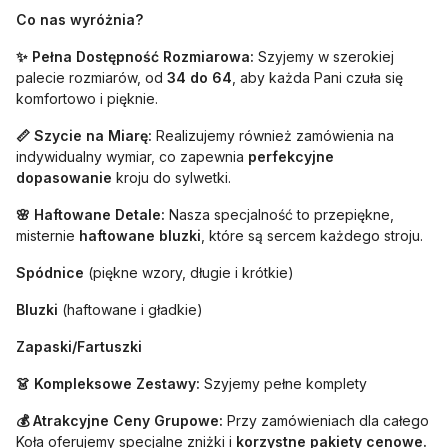
Co nas wyróżnia?
✨ Pełna Dostępność Rozmiarowa:
Szyjemy w szerokiej
palecie rozmiarów, od
34 do 64
, aby każda Pani czuła się
komfortowo i pięknie.
📏 Szycie na Miarę:
Realizujemy również zamówienia na
indywidualny wymiar, co zapewnia
perfekcyjne
dopasowanie
kroju do sylwetki.
🌸 Haftowane Detale:
Nasza specjalność to przepiękne,
misternie
haftowane bluzki
, które są sercem każdego stroju.
Spódnice
(piękne wzory, długie i krótkie)
Bluzki
(haftowane i gładkie)
Zapaski/Fartuszki
👗 Kompleksowe Zestawy:
Szyjemy pełne komplety
💰 Atrakcyjne Ceny Grupowe:
Przy zamówieniach dla całego
Koła oferujemy specjalne zniżki i
korzystne pakiety cenowe.