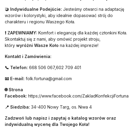
🤝 Indywidualne Podejście:
Jesteśmy otwarci na adaptację
wzorów i kolorystyki, aby idealnie dopasować strój do
charakteru i regionu Waszego Koła.
❗ ZAPEWNIAMY:
Komfort i elegancję dla każdej członkini Koła.
Skontaktuj się z nami, aby omówić projekt stroju,
który
wyróżni Wasze Koło
na każdej imprezie!
Kontakt i Zamówienia:
📞 Telefon:
668 506 067,602 709 401
📧 E-mail:
folk.fortuna@gmail.com
🌐 Strona
Facebook:
https://www.facebook.com/ZakladKonfekcjiFortuna
📍 Siedziba:
34-400 Nowy Targ, os. Niwa 4
Zadzwoń lub napisz i zapytaj o katalog wzorów oraz
indywidualną wycenę dla Twojego Koła!