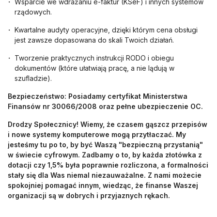
Wsparcie we wdrażaniu e-faktur (KSeF) i innych systemów
rządowych.
Kwartalne audyty operacyjne, dzięki którym cena obsługi
jest zawsze dopasowana do skali Twoich działań.
Tworzenie praktycznych instrukcji RODO i obiegu
dokumentów (które ułatwiają pracę, a nie lądują w
szufladzie).
Bezpieczeństwo: Posiadamy certyfikat Ministerstwa
Finansów nr 30066/2008 oraz pełne ubezpieczenie OC.
Drodzy Społecznicy! Wiemy, że czasem gąszcz przepisów
i nowe systemy komputerowe mogą przytłaczać. My
jesteśmy tu po to, by być Waszą "bezpieczną przystanią"
w świecie cyfrowym. Zadbamy o to, by każda złotówka z
dotacji czy 1,5% była poprawnie rozliczona, a formalności
stały się dla Was niemal niezauważalne. Z nami możecie
spokojniej pomagać innym, wiedząc, że finanse Waszej
organizacji są w dobrych i przyjaznych rękach.