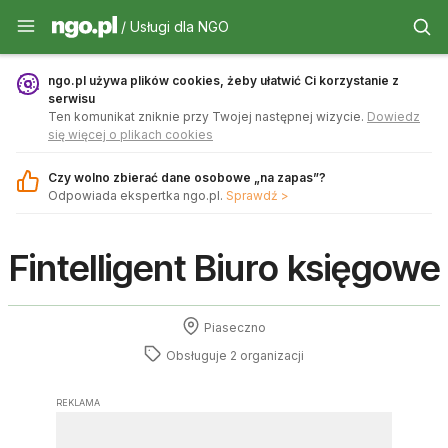
Usługi dla NGO - ngo.pl
/ Usługi dla NGO
ngo.pl używa plików cookies, żeby ułatwić Ci korzystanie z
serwisu
Ten komunikat zniknie przy Twojej następnej wizycie.
Dowiedz
się więcej o plikach cookies
Czy wolno zbierać dane osobowe „na zapas”?
Odpowiada ekspertka ngo.pl.
Sprawdź >
Fintelligent Biuro księgowe
Piaseczno
Obsługuje 2 organizacji
REKLAMA