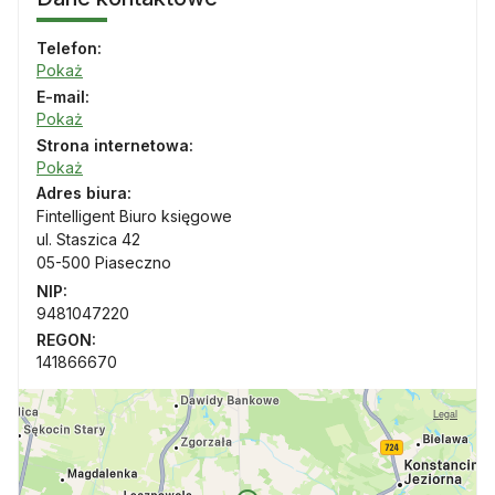
Telefon:
Pokaż
E-mail:
Pokaż
Strona internetowa:
Pokaż
Adres biura:
Fintelligent Biuro księgowe
ul. Staszica 42
05-500 Piaseczno
NIP:
9481047220
REGON:
141866670
Legal