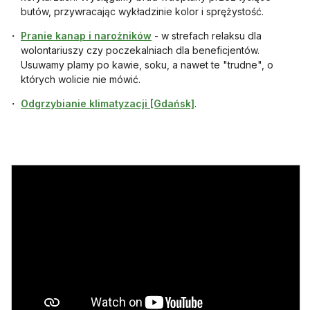
butów, przywracając wykładzinie kolor i sprężystość.
otwiera się w nowej karcie
Pranie kanap i narożników
- w strefach relaksu dla
wolontariuszy czy poczekalniach dla beneficjentów.
Usuwamy plamy po kawie, soku, a nawet te "trudne", o
których wolicie nie mówić.
otwiera się w nowej karc
Odgrzybianie klimatyzacji [Gdańsk]
.