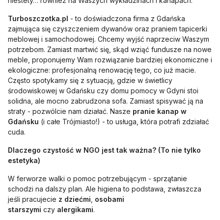
niestety… również na Waszych wykładzinach i kanapach.
Turboszczotka.pl
- to doświadczona firma z Gdańska
zajmująca się czyszczeniem dywanów oraz praniem tapicerki
meblowej i samochodowej. Chcemy wyjść naprzeciw Waszym
potrzebom. Zamiast martwić się, skąd wziąć fundusze na nowe
meble, proponujemy Wam rozwiązanie bardziej ekonomiczne i
ekologiczne: profesjonalną renowację tego, co już macie.
Często spotykamy się z sytuacją, gdzie w świetlicy
środowiskowej w Gdańsku czy domu pomocy w Gdyni stoi
solidna, ale mocno zabrudzona sofa. Zamiast spisywać ją na
straty - pozwólcie nam działać. Nasze
pranie kanap w
Gdańsku
(i całe Trójmiasto!) - to usługa, która potrafi zdziałać
cuda.
Dlaczego czystość w NGO jest tak ważna? (To nie tylko
estetyka)
W ferworze walki o pomoc potrzebującym - sprzątanie
schodzi na dalszy plan. Ale higiena to podstawa, zwłaszcza
jeśli pracujecie
z dziećmi
,
osobami
starszymi
czy
alergikami
.