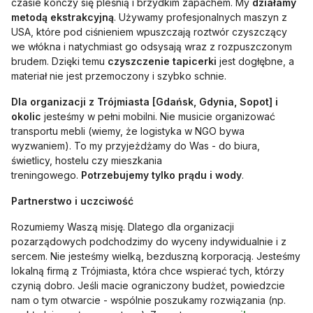
czasie kończy się pleśnią i brzydkim zapachem. My
działamy
metodą ekstrakcyjną
. Używamy profesjonalnych maszyn z
USA, które pod ciśnieniem wpuszczają roztwór czyszczący
we włókna i natychmiast go odsysają wraz z rozpuszczonym
brudem. Dzięki temu
czyszczenie tapicerki
jest dogłębne, a
materiał nie jest przemoczony i szybko schnie.
Dla organizacji z Trójmiasta [Gdańsk, Gdynia, Sopot] i
okolic
jesteśmy w pełni mobilni. Nie musicie organizować
transportu mebli (wiemy, że logistyka w NGO bywa
wyzwaniem). To my przyjeżdżamy do Was - do biura,
świetlicy, hostelu czy mieszkania
treningowego.
Potrzebujemy tylko prądu i wody
.
Partnerstwo i uczciwość
Rozumiemy Waszą misję. Dlatego dla organizacji
pozarządowych podchodzimy do wyceny indywidualnie i z
sercem. Nie jesteśmy wielką, bezduszną korporacją. Jesteśmy
lokalną firmą z Trójmiasta, która chce wspierać tych, którzy
czynią dobro. Jeśli macie ograniczony budżet, powiedzcie
nam o tym otwarcie - wspólnie poszukamy rozwiązania (np.