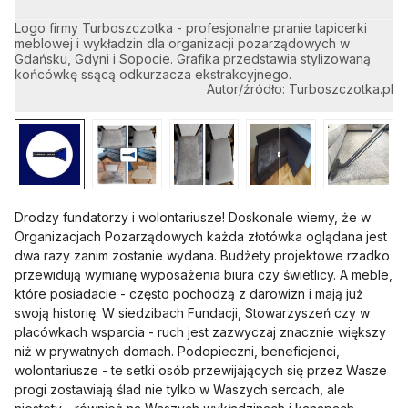
Logo firmy Turboszczotka - profesjonalne pranie tapicerki
Ko
meblowej i wykładzin dla organizacji pozarządowych w
ef
Gdańsku, Gdyni i Sopocie. Grafika przedstawia stylizowaną
st
końcówkę ssącą odkurzacza ekstrakcyjnego.
ta
Autor/źródło: Turboszczotka.pl
Drodzy fundatorzy i wolontariusze! Doskonale wiemy, że w
Organizacjach Pozarządowych każda złotówka oglądana jest
dwa razy zanim zostanie wydana. Budżety projektowe rzadko
przewidują wymianę wyposażenia biura czy świetlicy. A meble,
które posiadacie - często pochodzą z darowizn i mają już
swoją historię. W siedzibach Fundacji, Stowarzyszeń czy w
placówkach wsparcia - ruch jest zazwyczaj znacznie większy
niż w prywatnych domach. Podopieczni, beneficjenci,
wolontariusze - te setki osób przewijających się przez Wasze
progi zostawiają ślad nie tylko w Waszych sercach, ale