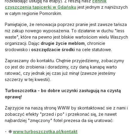
rozkładając usługę na etapy). Z resztą nasz
cennik
otwiera się w nowej karcie
czyszczenia tapicerki w Gdańsku
jest jednym z najniższych
w całym regionie Pomorskim.
Pamiętajcie, że renowacja poprzez pranie jest zawsze tańsza
niż zakup nowego wyposażenia. To działanie w duchu "less
waste", które na pewno jest bliskie wartościom wielu Waszych
organizacji. Dając
drugie życie meblom
, chronicie
środowisko i
oszczędzacie środki
na cele statutowe.
Zapraszamy do kontaktu. Chętnie przyjedziemy, zobaczymy
co jest do zrobienia i doradzimy, czy daną kanapę warto
ratować, czy jednak jej czas już minął (zawsze jesteśmy
szczerzy w tej kwestii).
Turboszczotka - bo dobre uczynki zasługują na czystą
oprawę!
Zajrzyjcie na naszą stronę WWW by skontaktować sie z nami i
zobaczyć efekty "przed i po" i przekonać się, że nawet
najbardziej "zmęczony" fotel prezesa da się uratować:
otwiera się w nowej karcie
🌐
www.turboszczotka.pl/kontakt