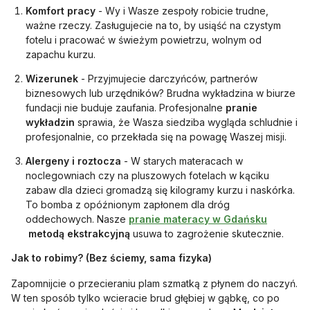
Komfort pracy
- Wy i Wasze zespoły robicie trudne,
ważne rzeczy. Zasługujecie na to, by usiąść na czystym
fotelu i pracować w świeżym powietrzu, wolnym od
zapachu kurzu.
Wizerunek
- Przyjmujecie darczyńców, partnerów
biznesowych lub urzędników? Brudna wykładzina w biurze
fundacji nie buduje zaufania. Profesjonalne
pranie
wykładzin
sprawia, że Wasza siedziba wygląda schludnie i
profesjonalnie, co przekłada się na powagę Waszej misji.
Alergeny i roztocza
- W starych materacach w
noclegowniach czy na pluszowych fotelach w kąciku
zabaw dla dzieci gromadzą się kilogramy kurzu i naskórka.
To bomba z opóźnionym zapłonem dla dróg
oddechowych. Nasze
pranie materacy w Gdańsku
otwiera się w nowej karcie
metodą ekstrakcyjną
usuwa to zagrożenie skutecznie.
Jak to robimy? (Bez ściemy, sama fizyka)
Zapomnijcie o przecieraniu plam szmatką z płynem do naczyń.
W ten sposób tylko wcieracie brud głębiej w gąbkę, co po