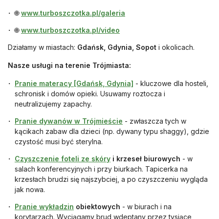
otwiera się w nowej karcie
🌐
www.turboszczotka.pl/galeria
otwiera się w nowej karcie
🌐
www.turboszczotka.pl/video
Działamy w miastach:
Gdańsk, Gdynia, Sopot
i okolicach.
Nasze usługi na terenie Trójmiasta:
otwiera się w nowej karcie
Pranie materacy [Gdańsk, Gdynia]
- kluczowe dla hosteli,
schronisk i domów opieki. Usuwamy roztocza i
neutralizujemy zapachy.
otwiera się w nowej karcie
Pranie dywanów w Trójmieście
- zwłaszcza tych w
kącikach zabaw dla dzieci (np. dywany typu shaggy), gdzie
czystość musi być sterylna.
otwiera się w nowej karcie
Czyszczenie foteli ze skóry
i krzeseł biurowych
- w
salach konferencyjnych i przy biurkach. Tapicerka na
krzesłach brudzi się najszybciej, a po czyszczeniu wygląda
jak nowa.
otwiera się w nowej karcie
Pranie wykładzin
obiektowych
- w biurach i na
korytarzach. Wyciągamy brud wdeptany przez tysiące