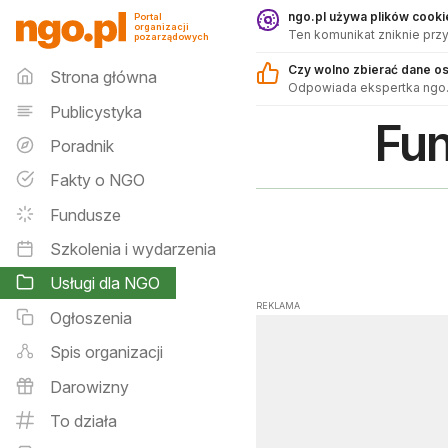
Usługi dla NGO - ngo.pl
ngo.pl używa plików cookie
Portal
organizacji
Ten komunikat zniknie przy
pozarządowych
Menu główne
Czy wolno zbierać dane o
Strona główna
Odpowiada ekspertka ngo.
Publicystyka
Fun
Poradnik
Fakty o NGO
Fundusze
Szkolenia i wydarzenia
Usługi dla NGO
REKLAMA
Ogłoszenia
Spis organizacji
Darowizny
To działa