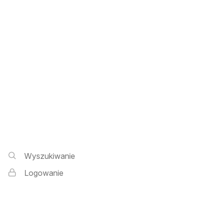
Wyszukiwarka i logowanie
Wyszukiwanie
Logowanie