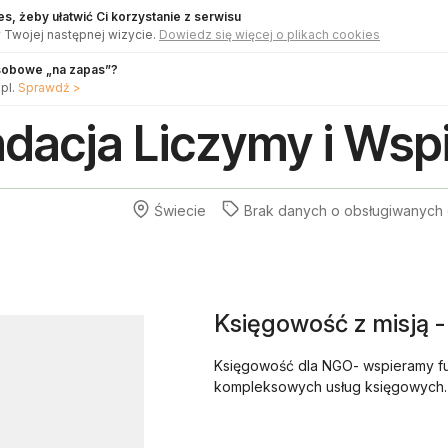
s, żeby ułatwić Ci korzystanie z serwisu
 Twojej następnej wizycie.
Dowiedz się więcej o plikach cookies
sobowe „na zapas”?
pl.
Sprawdź >
dacja Liczymy i Ws
Świecie
Brak danych o
obsługiwanych
Księgowość z misją 
Księgowość dla NGO- wspieramy fu
kompleksowych usług księgowych.