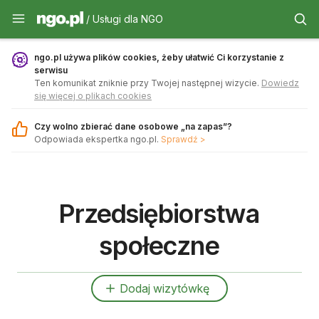
Usługi dla NGO - ngo.pl
/ Usługi dla NGO
ngo.pl używa plików cookies, żeby ułatwić Ci korzystanie z
serwisu
Ten komunikat zniknie przy Twojej następnej wizycie.
Dowiedz
się więcej o plikach cookies
Czy wolno zbierać dane osobowe „na zapas”?
Odpowiada ekspertka ngo.pl.
Sprawdź >
Przedsiębiorstwa
społeczne
Dodaj wizytówkę